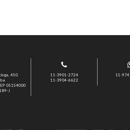
inga, 450
11-3901-2724
11-974
uba
11-3904-6622
 CEP 05154000
1189-J