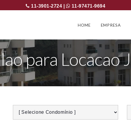
11-3901-2724 |
11-97471-9694
HOME
EMPRESA
alao para Locacao 