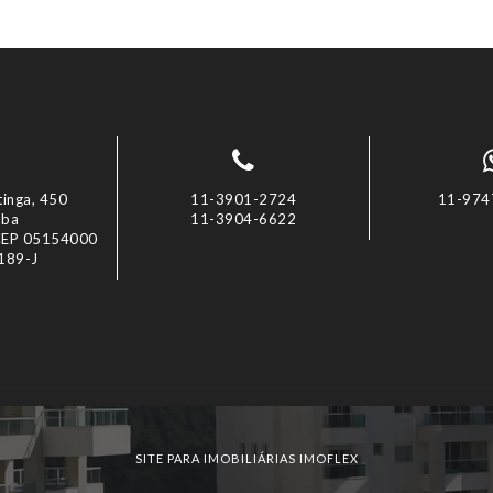
inga, 450
11-3901-2724
11-974
uba
11-3904-6622
 CEP 05154000
1189-J
SITE PARA IMOBILIÁRIAS IMOFLEX